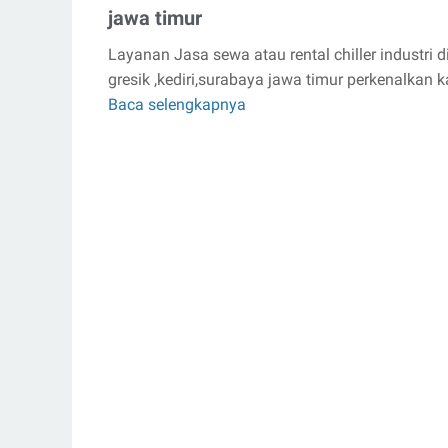
jawa timur
Layanan Jasa sewa atau rental chiller industri d
gresik ,kediri,surabaya jawa timur perkenalkan 
Baca selengkapnya
Rental
water
chiller
industri
di
gresik
jawa
timur