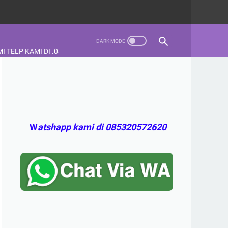
AMI DI .085320572620,LAYANAN JASA SEWA WATER CHILLER INDUSTR
W
atshapp kami di 085320572620