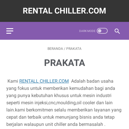
RENTAL CHILLER.COM
 DI .085320572620,LAYANAN JASA SEWA WATER CHILLER IN
BERANDA
/
PRAKATA
PRAKATA
Kami
RENTALL CHILLER.COM
Adalah badan usaha
yang fokus untuk memberikan kemudahan bagi anda
yang punya kebutuhan khusus untuk mesin industri
seperti mesin injeksi,cnc,moulding,oil cooler dan lain
lain.kami berkomitmen selalu memberikan layanan yang
cepat dan terbaik untuk menunjang bisnis anda tetap
berjalan walaupun unit chiller anda bermasalah .